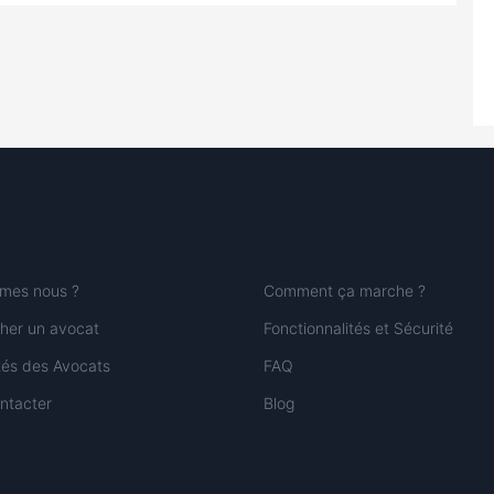
mes nous ?
Comment ça marche ?
her un avocat
Fonctionnalités et Sécurité
ités des Avocats
FAQ
ntacter
Blog