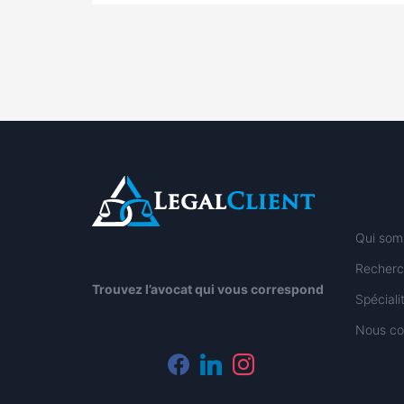
Qui som
Recherc
Trouvez l’avocat qui vous correspond
Spécial
Nous co
facebook
linkedin
instagram