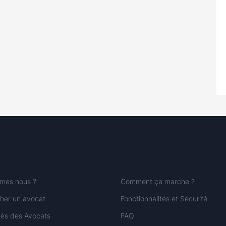
mes nous ?
Comment ça marche ?
her un avocat
Fonctionnalités et Sécurité
ités des Avocats
FAQ