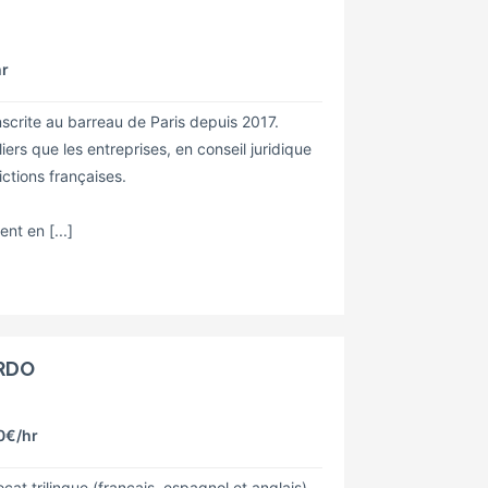
hr
scrite au barreau de Paris depuis 2017.
iers que les entreprises, en conseil juridique
ctions françaises.
nt en [...]
ARDO
0€
/hr
at trilingue (français, espagnol et anglais)