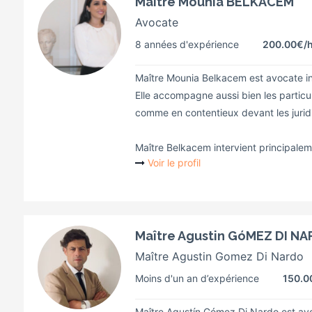
Maître Mounia BELKACEM
Avocate
8 années d'expérience
200.00€
/
Maître Mounia Belkacem est avocate in
Elle accompagne aussi bien les particul
comme en contentieux devant les juridi
Maître Belkacem intervient principaleme
Voir le profil
Maître Agustin GóMEZ DI N
Maître Agustin Gomez Di Nardo
Moins d'un an d’expérience
150.0
Maître Agustín Gómez Di Nardo est avoc