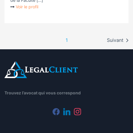
de la Faculté [...]
Voir le profil
1
Suivant
Trouvez l’avocat qui vous correspond
facebook
linkedin
instagram