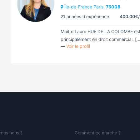
Île-de-France Paris,
75008
21 années d'expérience
400.00€
Maître Laure HUE DE LA COLOMBE est 
principalement en droit commercial, [...
Voir le profil
mes nous ?
Comment ça marche ?