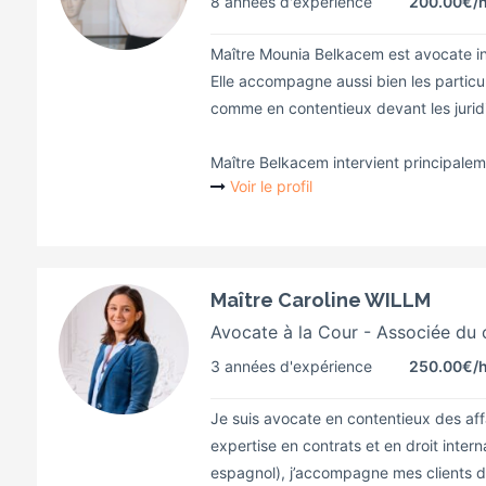
8 années d'expérience
200.00€
/
Maître Mounia Belkacem est avocate in
Elle accompagne aussi bien les particul
comme en contentieux devant les juridi
Maître Belkacem intervient principaleme
Voir le profil
Maître Caroline WILLM
Avocate à la Cour - Associée du 
3 années d'expérience
250.00€
/
Je suis avocate en contentieux des affa
expertise en contrats et en droit interna
espagnol), j’accompagne mes clients da