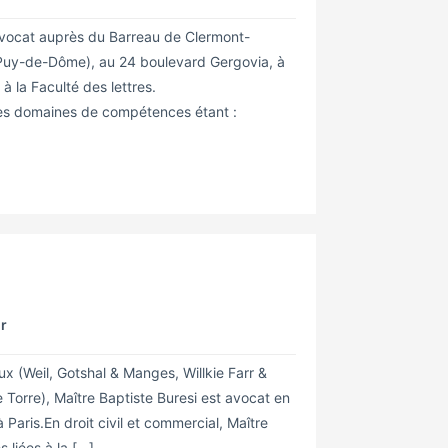
Avocat auprès du Barreau de Clermont-
(Puy-de-Dôme), au 24 boulevard Gergovia, à
 à la Faculté des lettres.
; ses domaines de compétences étant :
hr
x (Weil, Gotshal & Manges, Willkie Farr &
e Torre), Maître Baptiste Buresi est avocat en
 Paris.En droit civil et commercial, Maître
liées à la [...]