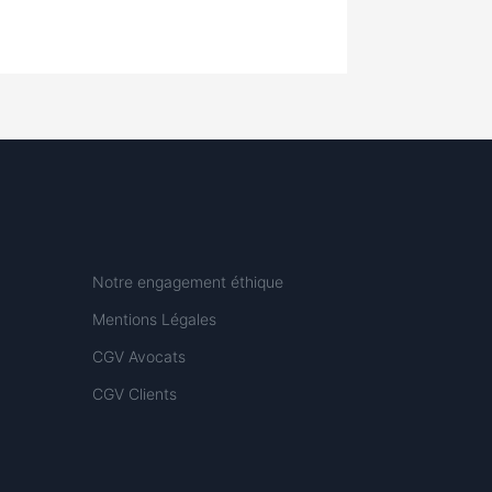
Notre engagement éthique
Mentions Légales
CGV Avocats
CGV Clients