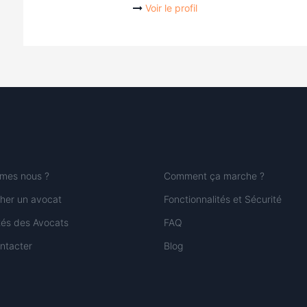
Voir le profil
mes nous ?
Comment ça marche ?
her un avocat
Fonctionnalités et Sécurité
ités des Avocats
FAQ
ntacter
Blog